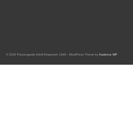
© 2026 Prinzengarde Arloff-Kirspenich 1949 - WordPress Theme by
Kadence WP