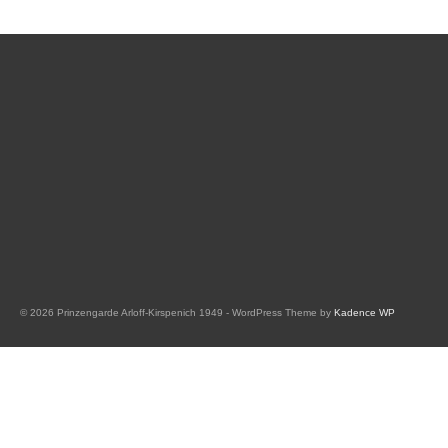
© 2026 Prinzengarde Arloff-Kirspenich 1949 - WordPress Theme by
Kadence WP