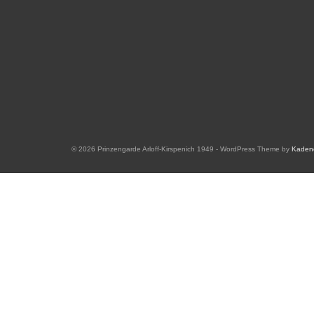
© 2026 Prinzengarde Arloff-Kirspenich 1949 - WordPress Theme by
Kaden