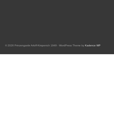
© 2026 Prinzengarde Arloff-Kirspenich 1949 - WordPress Theme by
Kadence WP