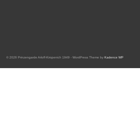
© 2026 Prinzengarde Arloff-Kirspenich 1949 - WordPress Theme by
Kadence WP