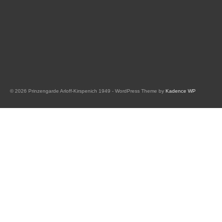
© 2026 Prinzengarde Arloff-Kirspenich 1949 - WordPress Theme by
Kadence WP