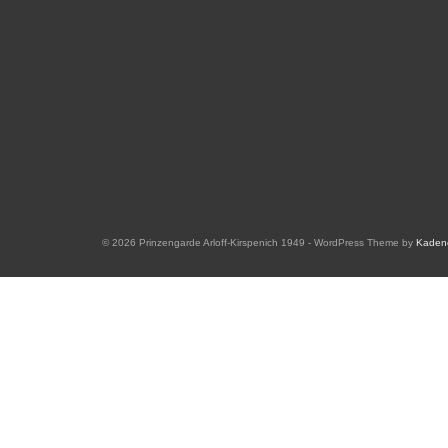
© 2026 Prinzengarde Arloff-Kirspenich 1949 - WordPress Theme by
Kaden