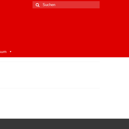
Suche
nach:
sum