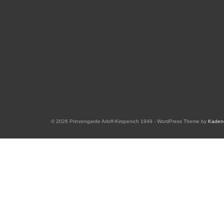
© 2026 Prinzengarde Arloff-Kirspenich 1949 - WordPress Theme by
Kaden