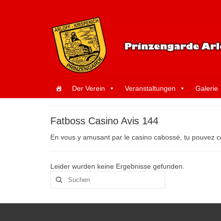
Der Verein
Veranstaltungen
Galerie
Fatboss Casino Avis 144
En vous y amusant par le casino cabossé, tu pouvez co
Leider wurden keine Ergebnisse gefunden.
Suche
nach: