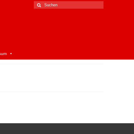
Suche
nach:
sum